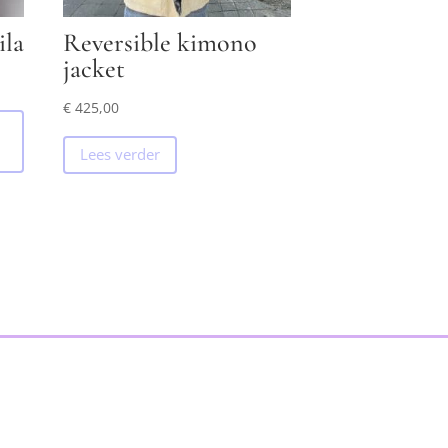
ila
Reversible kimono
jacket
€
425,00
Lees verder