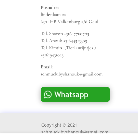
Postadres
lindenlaan 2a
6301 HB Valkenburg a/d Geul
Tel.
Sharon +31647760705
Tel.
Anouk +31644513305
Tel.
Kirstin (Tierlantijntjes )
+31619431023
Email
:
schmuck.byshanouk@gmail.com
Copyright © 2021
schmuck.byshanouk@gmail.com