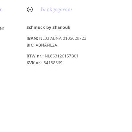
en
Bankgegevens

Schmuck by Shanouk
len
IBAN:
NL03 ABNA 0105629723
BIC:
ABNANL2A
BTW nr.:
NL863126157B01
KVK nr.:
84188669