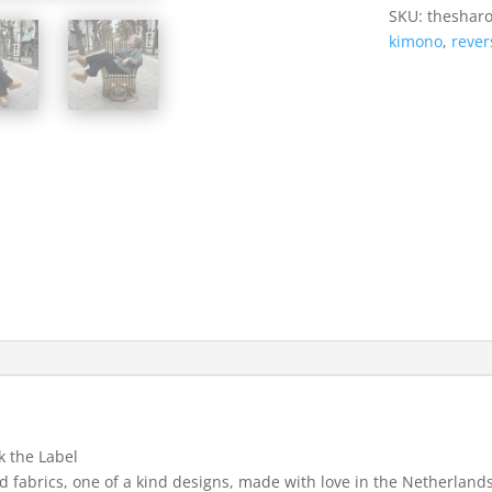
SKU:
theshar
kimono
,
rever
k the Label
fabrics, one of a kind designs, made with love in the Netherland