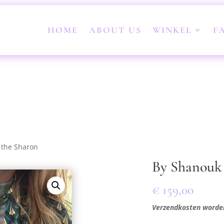
HOME
ABOUT US
WINKEL
F
 the Sharon
By Shanouk 
€
159,00
Verzendkosten worde