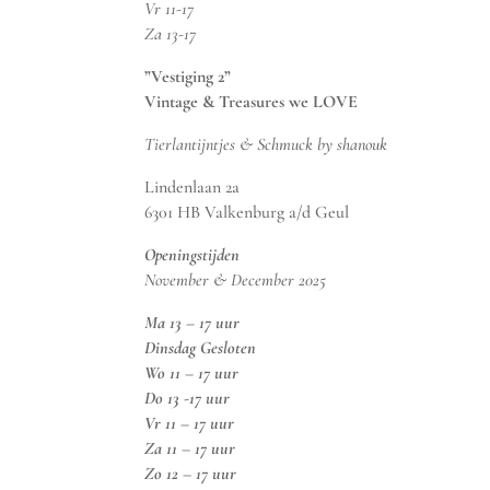
Vr 11-17
Za 13-17
”Vestiging 2”
Vintage & Treasures we LOVE
Tierlantijntjes & Schmuck by shanouk
Lindenlaan 2a
6301 HB Valkenburg a/d Geul
Openingstijden
November & December 2025
Ma 13 – 17 uur
Dinsdag Gesloten
Wo 11 – 17 uur
Do 13 -17 uur
Vr 11 – 17 uur
Za 11 – 17 uur
Zo 12 – 17 uur