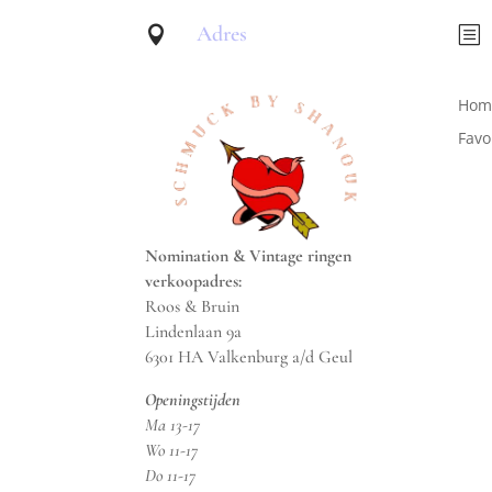
Adres

b
Hom
Favo
Nomination & Vintage ringen
verkoopadres:
Roos & Bruin
Lindenlaan 9a
6301 HA Valkenburg a/d Geul
Openingstijden
Ma 13-17
Wo 11-17
Do 11-17