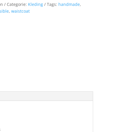
on
Categorie:
Kleding
Tags:
handmade
,
sible
,
waistcoat
s