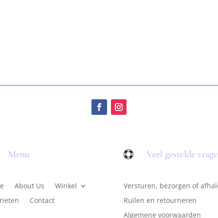
Menu
Veel gestelde vrag

e
About Us
Winkel
Versturen, bezorgen of afha
rieten
Contact
Ruilen en retourneren
Algemene voorwaarden