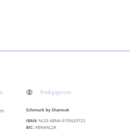
en
Bankgegevens

Schmuck by Shanouk
len
IBAN:
NL03 ABNA 0105629723
BIC:
ABNANL2A