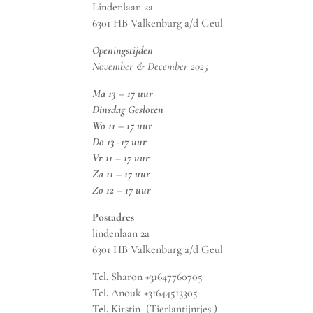
Lindenlaan 2a
6301 HB Valkenburg a/d Geul
Openingstijden
November & December 2025
Ma 13 – 17 uur
Dinsdag Gesloten
Wo 11 – 17 uur
Do 13 -17 uur
Vr 11 – 17 uur
Za 11 – 17 uur
Zo 12 – 17 uur
Postadres
lindenlaan 2a
6301 HB Valkenburg a/d Geul
Tel.
Sharon +31647760705
Tel.
Anouk +31644513305
Tel.
Kirstin (Tierlantijntjes )