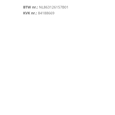
BTW nr.:
NL863126157B01
KVK nr.:
84188669