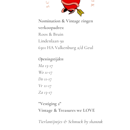
Nomination & Vintage ringen
verkoopadres:
Roos & Bruin
Lindenlaan 9a
6301 HA Valkenburg a/d Geul
Openingstijden
Ma 13-17
Wo 11-17
Do 11-17
Vr 11-17
Za 13-17
”Vestiging 2”
Vintage & Treasures we LOVE
Tierlantijntjes & Schmuck by shanouk