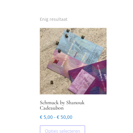
Enig resultaat
Schmuck by Shanouk
Cadeaubon
Prijsklasse:
€
5,00
-
€
50,00
€ 5,00
Dit
Opties selecteren
tot
product