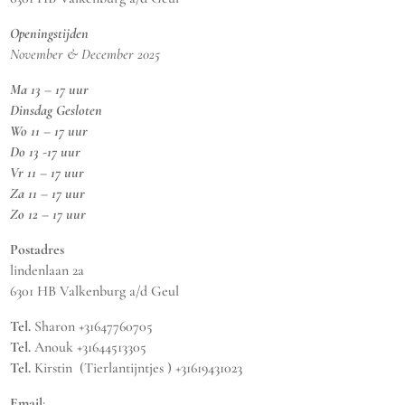
Openingstijden
November & December 2025
Ma 13 – 17 uur
Dinsdag Gesloten
Wo 11 – 17 uur
Do 13 -17 uur
Vr 11 – 17 uur
Za 11 – 17 uur
Zo 12 – 17 uur
Postadres
lindenlaan 2a
6301 HB Valkenburg a/d Geul
Tel.
Sharon +31647760705
Tel.
Anouk +31644513305
Tel.
Kirstin (Tierlantijntjes ) +31619431023
Email
: