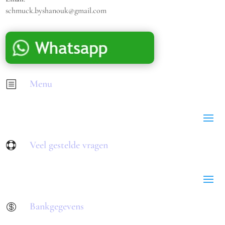
schmuck.byshanouk@gmail.com
Menu
b
Veel gestelde vragen

Bankgegevens
