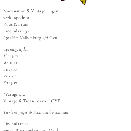
Nomination & Vintage ringen
verkoopadres:
Roos & Bruin
Lindenlaan 9a
6301 HA Valkenburg a/d Geul
Openingstijden
Ma 13-17
Wo 11-17
Do 11-17
Vr 11-17
Za 13-17
”Vestiging 2”
Vintage & Treasures we LOVE
Tierlantijntjes & Schmuck by shanouk
Lindenlaan 2a
6301 HB Valkenburg a/d Geul